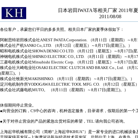
日本岩田IWATA等相关厂家 2011
2011/08/08
各位客户，承蒙您们平日的多多关照。相关日本厂家的夏季休假如下：
阿耐思特岩田株式会社ANEST IWATA Corporation. （8月11日（星期四）～8
株式会社产机SANKI Co,.LTD. （8月12日（星期五）～8月17日(星期三)。）
昭和电机株式会社SHOWA DENKI CO LTD. （8月12日（星期五）～8月17日(
神钢电机株式会社SHINKO ELECTRIC CO., LTD. （8月11日（星期四）～8月
三菱电机株式会社Mitsubishi Electric Corp. （8月12日（星期五）～8月17日
株式会社大崎电业社OSAKI ELECTRIC CLUTCH AND BRAKE Co., Ltd. 
(星期三)。）
株式会社牧新光MAKISHINKO. （8月11日（星期四）～8月17日(星期三)。）
淀川电机制作所YODOGAWA ELECTRIC TOOL MFG. CO. （8月12日（星期
株式会社武藤电机MUTO。 （8月11日（星期四）～8月17日(星期三)。）
休假期间停止营业。
●向营业的订购，CS中心的咨询，机种选定服务，目录请求，假期后的第一个
●关于对停止营业的产品的紧急出货对应的希望，TEL:请向我公司咨询。
上海起华机械有限公司（简称“上海起华KIHUA”）是一家专业的进口机械设
于国家级开发区--上海漕河泾新兴经济技术开发区，总部位于上海，在青岛、