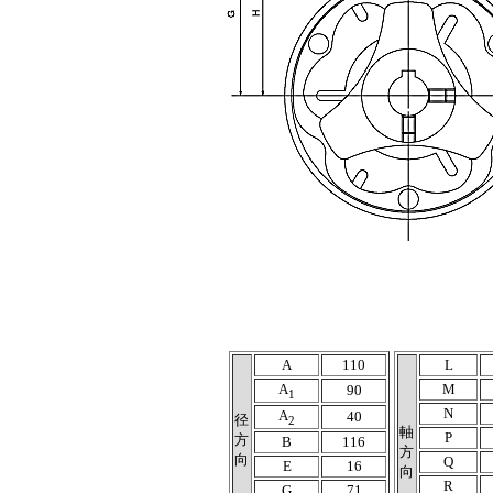
A
110
L
A
M
90
1
N
A
40
径
2
軸
P
方
B
116
方
向
Q
E
16
向
R
G
71