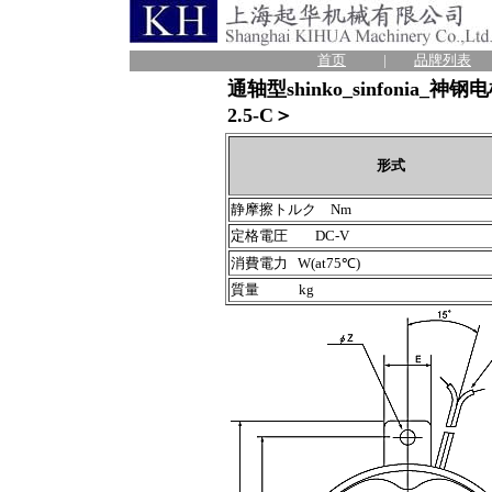
首页
|
品牌列表
通轴型shinko_sinfonia_神
2.5-C＞
形式
静摩擦トルク Nm
定格電圧 DC-V
消費電力 W(at75℃)
質量 kg