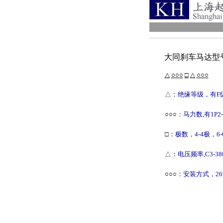
大同刹车马达型
△
○○○
□
△
○○○
△：
绝缘等级，有F
○○○：
马力数,有1P2-1/
□：
极数，4-4极，6-
△：
电压频率,C3-380V
○○○：
安装方式，267