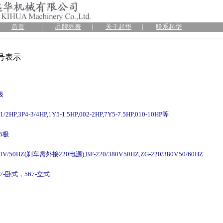
首页
|
品牌列表
|
关于起华
|
联系起华
号表示
级
2HP,3P4-3/4HP,1Y5-1.5HP,002-2HP,7Y5-7.5HP,010-10HP等
6极
/50HZ(刹车需外接220电源),BF-220/380V.50HZ,ZG-220/380V.50/60HZ
-卧式，567-立式