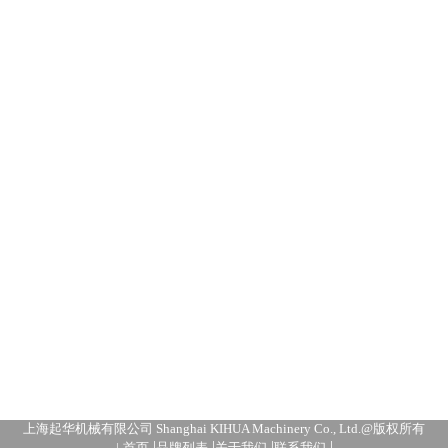
上海起华机械有限公司 Shanghai KIHUA Machinery Co., Ltd.@版权所有
|
|
|
|
|
首页
品牌列表
关于我们
联系我们